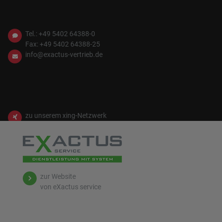
Tel.: +49 5402 64388-0
Fax: +49 5402 64388-25
info@
exactus-vertrieb.de
zu unserem xing-Netzwerk
zur Website
von eXactus service