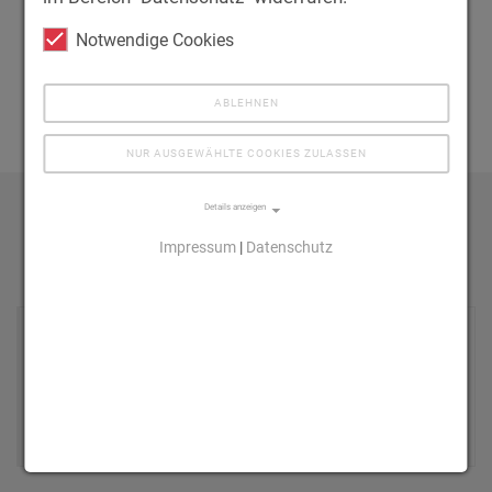
Notwendige Cookies
Kontakt
ABLEHNEN
NUR AUSGEWÄHLTE COOKIES ZULASSEN
Details anzeigen
Impressum
|
Datenschutz
Karriere
Wir sind immer auf der Suche nach engagierten Mitarbeitern,
die Lust haben unser Team beim exklusiven Vertrieb von
Food-und Nonfood Produkten im Lebensmittelhandel zu
unterstützen.